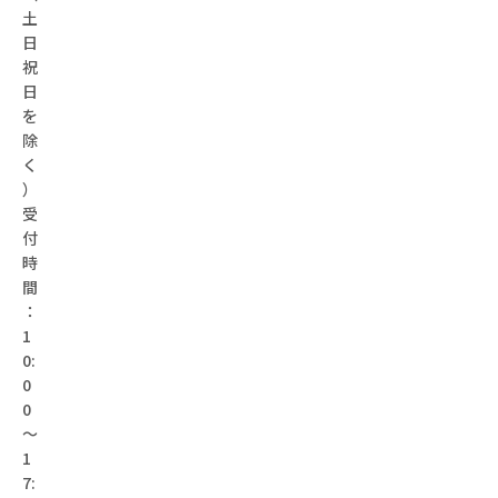
土
日
祝
日
を
除
く
）
受
付
時
間
：
1
0:
0
0
～
1
7: