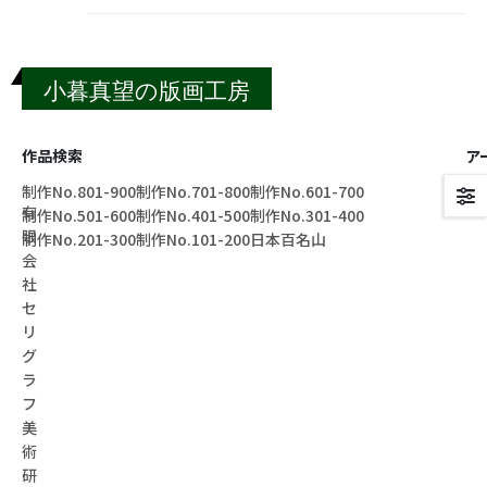
小暮真望の版画工房
作品検索
ア
制作No.801-900
制作No.701-800
制作No.601-700
作
有
制作No.501-600
制作No.401-500
制作No.301-400
限
制作No.201-300
制作No.101-200
日本百名山
会
社
セ
リ
グ
ラ
フ
美
術
研