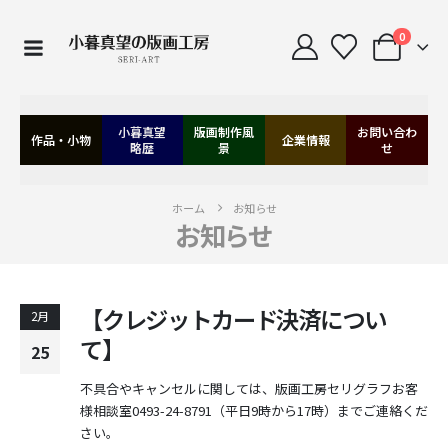
0
小暮真望
版画制作風
お問い合わ
作品・小物
企業情報
略歴
景
せ
ホーム
お知らせ
お知らせ
【クレジットカード決済につい
2月
て】
25
不具合やキャンセルに関しては、版画工房セリグラフお客
様相談室0493-24-8791（平日9時から17時）までご連絡くだ
さい。