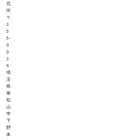
究
所
〒
3
5
5-
0
0
3
6
埼
玉
県
東
松
山
市
下
野
本